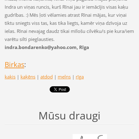
Indra un viņas runcis, kurš Rīnai jau ir iemācījis visas kaķu
gudrības. :) Mēs ļoti vēlamies atrast Rīnai mājas, kur viņai
tiktu sniegts viss tas, kas tika liegts, kamēr viņa dzīvoja uz
ielas. Rīnai nevajag daudz tikai mīlošu cilvēku/s pie kura/iem
varētu silti pieglausties.
indra.bondarenko@yahoo.com, Rīga
Birkas
:
kakis
|
kaķēns
|
atdod
|
melns
|
rīga
Mūsu draugi