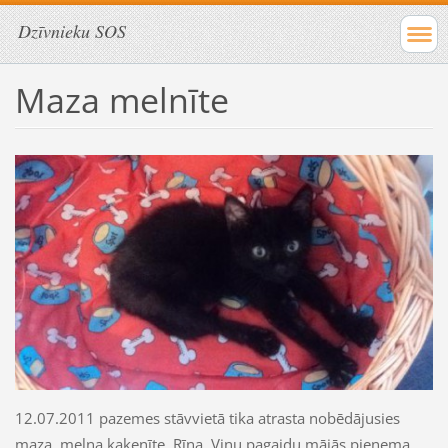
Dzīvnieku SOS
Maza melnīte
12.07.2011 pazemes stāvvietā tika atrasta nobēdājusies
maza, melna kaķenīte, Rīna. Viņu pagaidu mājās pieņema