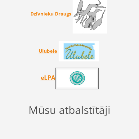
Dzīvnieku Draugs
Ulubele
eLPA
Mūsu atbalstītāji