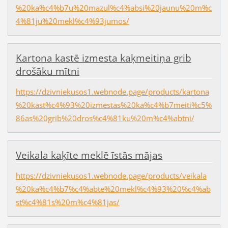
%20ka%c4%b7u%20mazul%c4%absi%20jaunu%20m%c
4%81ju%20mekl%c4%93jumos/
Kartona kastē izmesta kaķmeitiņa grib
drošāku mītni
https://dzivniekusos1.webnode.page/products/kartona
%20kast%c4%93%20izmestas%20ka%c4%b7meiti%c5%
86as%20grib%20dros%c4%81ku%20m%c4%abtni/
Veikala kaķīte meklē īstās mājas
https://dzivniekusos1.webnode.page/products/veikala
%20ka%c4%b7%c4%abte%20mekl%c4%93%20%c4%ab
st%c4%81s%20m%c4%81jas/