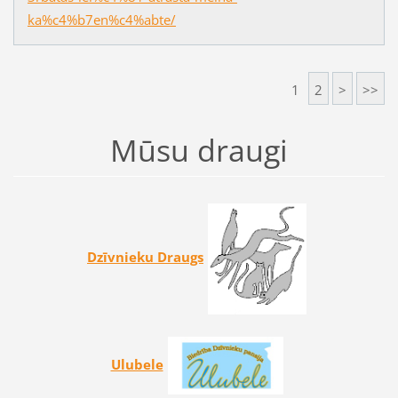
ka%c4%b7en%c4%abte/
1
2
>
>>
Mūsu draugi
Dzīvnieku Draugs
Ulubele