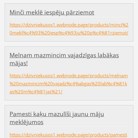
Minči meklē iespēju pārziemot
https://dzivniekusos1.webnode.page/products/minci%2
0mekl%c4%93%20iesp%c4%93ju%20p%c4%81rziemot/
Melnam mazmincim vajadzīgas labākas
mājas!
https://dzivniekusos1.webnode.page/products/melnam
%20mazmincim%20vajadz%c4%abgas%20lab%c4%81k
as%20m%c4%81jas%21/
Pamesti kaķu mazulīši jaunu māju
meklējumos
https://dzivniekusos1.webnode.page/products/pamesti