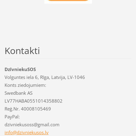
Kontakti
DzīvniekuSOS
Volguntes iela 6, Rīga, Latvija, LV-1046
Konts ziedojumiem:
Swedbank AS
LV77HABA0551014358802
Reģ.Nr. 40008105469
PayPal:
dzivniekusoss@gmail.com
info@dzi
vniekuso
s.lv