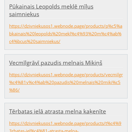
Pūkainais Leopolds meklē mīļus
saimniekus
https://dzivniekusos1.webnode.page/products/p%c5%a
bkainais%20leopolds%20mekl%c4%93%20m%c4%ab%
c4%bcus%20saimniekus/
Vecmīlgrāvī pazudis melnais Mikiņš
https://dzivniekusos1.webnode.page/products/vecmilgr
%c4%81v%c4%ab%20pazudis%20melnais%20miki%c5
%86/
Tērbatas ielā atrasta melna kaķenīte
https://dzivniekusos1.webnode.page/products/t%c4%9
3rbatas-iel%c4%81-atrasta-melna-