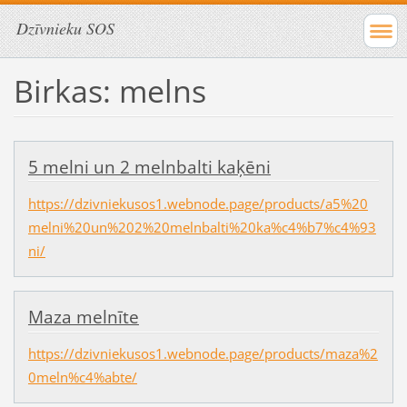
Dzīvnieku SOS
Birkas: melns
5 melni un 2 melnbalti kaķēni
https://dzivniekusos1.webnode.page/products/a5%20
melni%20un%202%20melnbalti%20ka%c4%b7%c4%93
ni/
Maza melnīte
https://dzivniekusos1.webnode.page/products/maza%2
0meln%c4%abte/