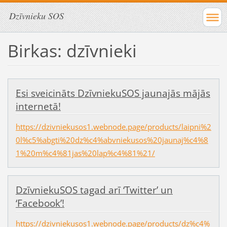
Dzīvnieku SOS
Birkas: dzīvnieki
Esi sveicināts DzīvniekuSOS jaunajās mājās
internetā!
https://dzivniekusos1.webnode.page/products/laipni%2
0l%c5%abgti%20dz%c4%abvniekusos%20jaunaj%c4%8
1%20m%c4%81jas%20lap%c4%81%21/
DzīvniekuSOS tagad arī ‘Twitter’ un
‘Facebook’!
https://dzivniekusos1.webnode.page/products/dz%c4%