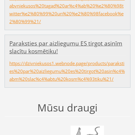
abvniekusos%20tagad%20ar%c4%ab%20%e2%80%98t
witter%e2%80%99%20un%20%e2%80%98facebook%e
2%80%99%21/
Paraksties par aizliegumu ES tirgot asinīm
slacītu kosmētiku!
https://dzivniekusos1.webnode.page/products/paraksti
es%20par%20aizliegumu%20es%20tirgot%20asin%c4%
abm%20slac%c4%abtu%20kosm%c4%93tiku%21/
Mūsu draugi