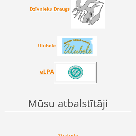
Dzīvnieku Draugs
Ulubele
eLPA
Mūsu atbalstītāji