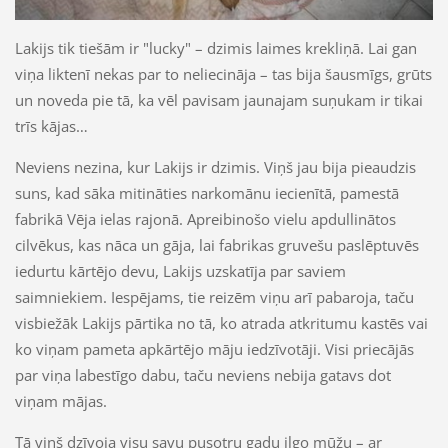
Lakijs tik tiešām ir "lucky" – dzimis laimes krekliņā. Lai gan
viņa liktenī nekas par to neliecināja – tas bija šausmīgs, grūts
un noveda pie tā, ka vēl pavisam jaunajam suņukam ir tikai
trīs kājas…
Neviens nezina, kur Lakijs ir dzimis. Viņš jau bija pieaudzis
suns, kad sāka mitināties narkomānu iecienītā, pamestā
fabrikā Vēja ielas rajonā. Apreibinošo vielu apdullinātos
cilvēkus, kas nāca un gāja, lai fabrikas gruvešu paslēptuvēs
iedurtu kārtējo devu, Lakijs uzskatīja par saviem
saimniekiem. Iespējams, tie reizēm viņu arī pabaroja, taču
visbiežāk Lakijs pārtika no tā, ko atrada atkritumu kastēs vai
ko viņam pameta apkārtējo māju iedzīvotāji. Visi priecājās
par viņa labestīgo dabu, taču neviens nebija gatavs dot
viņam mājas.
Tā viņš dzīvoja visu savu pusotru gadu ilgo mūžu – ar