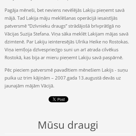
Pagāja mēneši, bet neviens nevēlējās Lakiju pieņemt savā
mājā. Tad Lakija māju meklēšanas operācijā iesaistījās
patversmē “Dzīvnieku draugs” strādājošā brīvprātīgā no
Vācijas Suzija Stefana. Viņa sāka meklēt Lakijam mājas savā
dzimtenē. Par Lakiju ieinteresējās Ulrika Heike no Rostokas.
Viņa iemīļoja dzīvespriecīgo suni un arī atrada cilvēkus
Rostokā, kas bija ar mieru pieņemt Lakiju savā paspārnē.
Pēc pieciem patversmē pavadītiem mēnešiem Lakijs - suņu
puika uz trim kājiņām – 2007.gada 13.augustā devās uz
jaunajām mājām Vācijā.
Mūsu draugi