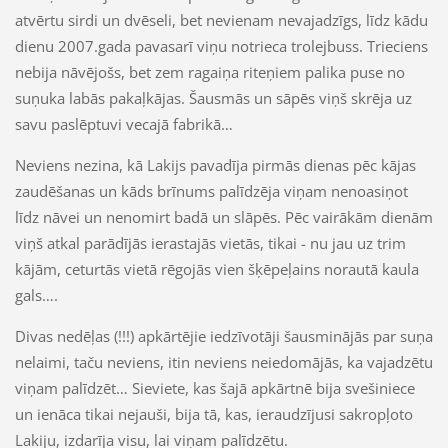
atvērtu sirdi un dvēseli, bet nevienam nevajadzīgs, līdz kādu
dienu 2007.gada pavasarī viņu notrieca trolejbuss. Trieciens
nebija nāvējošs, bet zem ragaiņa riteņiem palika puse no
suņuka labās pakaļkājas. Šausmās un sāpēs viņš skrēja uz
savu paslēptuvi vecajā fabrikā…
Neviens nezina, kā Lakijs pavadīja pirmās dienas pēc kājas
zaudēšanas un kāds brīnums palīdzēja viņam nenoasiņot
līdz nāvei un nenomirt badā un slāpēs. Pēc vairākām dienām
viņš atkal parādījās ierastajās vietās, tikai - nu jau uz trim
kājām, ceturtās vietā rēgojās vien šķēpeļains norautā kaula
gals….
Divas nedēļas (!!!) apkārtējie iedzīvotāji šausminājās par suņa
nelaimi, taču neviens, itin neviens neiedomājās, ka vajadzētu
viņam palīdzēt… Sieviete, kas šajā apkārtnē bija svešiniece
un ienāca tikai nejauši, bija tā, kas, ieraudzījusi sakropļoto
Lakiju, izdarīja visu, lai viņam palīdzētu.