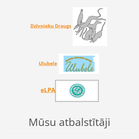
Dzīvnieku Draugs
Ulubele
eLPA
Mūsu atbalstītāji