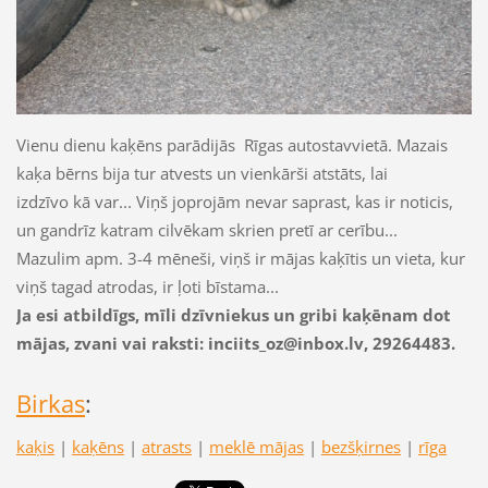
Vienu dienu kaķēns parādijās Rīgas autostavvietā. Mazais
kaķa bērns bija tur atvests un vienkārši atstāts, lai
izdzīvo kā var... Viņš joprojām nevar saprast, kas ir noticis,
un gandrīz katram cilvēkam skrien pretī ar cerību...
Mazulim apm. 3-4 mēneši, viņš ir mājas kaķītis un vieta, kur
viņš tagad atrodas, ir ļoti bīstama...
Ja esi atbildīgs, mīli dzīvniekus un gribi kaķēnam dot
mājas, zvani vai raksti: inciits_oz@inbox.lv, 29264483.
Birkas
:
kaķis
|
kaķēns
|
atrasts
|
meklē mājas
|
bezšķirnes
|
rīga