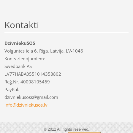
Kontakti
DzīvniekuSOS
Volguntes iela 6, Rīga, Latvija, LV-1046
Konts ziedojumiem:
Swedbank AS
LV77HABA0551014358802
Reģ.Nr. 40008105469
PayPal:
dzivniekusoss@gmail.com
info@dzi
vniekuso
s.lv
© 2012 All rights reserved.