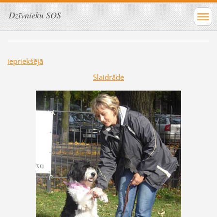
Dzīvnieku SOS
iepriekšējā
Slaidrāde