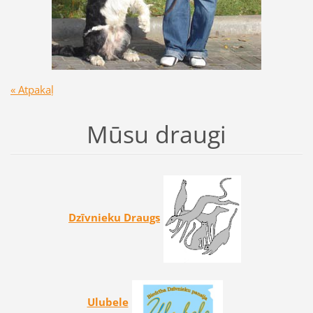
« Atpakaļ
Mūsu draugi
Dzīvnieku Draugs
Ulubele